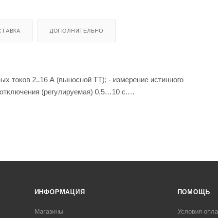
СТАВКА
ДОПОЛНИТЕЛЬНО
ых токов 2..16 А (выносной ТТ); - измерение истинного
 отключения (регулируемая) 0,5…10 с.
я, обеспечивая защиту от превышения допустимой величины
ачестве устройства, реагирующего на отклонение силы переменн
ется для защиты цепей и источников питания от перегрузки по 
ИНФОРМАЦИЯ
ПОМОЩЬ
Магазины
Условия опл