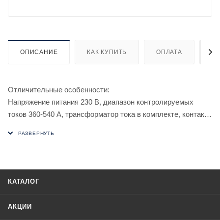
ОПИСАНИЕ
КАК КУПИТЬ
ОПЛАТА
Д
Отличительные особенности:
Напряжение питания 230 В, диапазон контролируемых
токов 360-540 А, трансформатор тока в комплекте, контакт
1NO/NC, 10 А.
Предназначено для отключения цепей и источников
питания, обеспечивая защиту от превышения допустимой
величины потребляемого тока.
Применяться в системах релейной защиты и автоматики в
КАТАЛОГ
качестве устройства, реагирующего на отклонение силы
переменного тока в контролируемой цепи от
АКЦИИ
установленного значения. Используется для защиты цепей