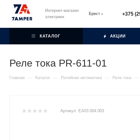
Интернет-магазин
Брест
+375 (2
электрики
КАТАЛОГ
АКЦИИ
Реле тока PR-611-01
—
—
—
—
Главная
Каталог
Релейная автоматика
Реле тока
Артикул:
ЕА03.004.003