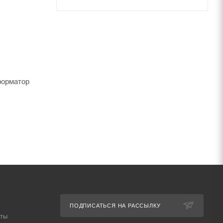
форматор
ого тока в
току и
ПОДПИСАТЬСЯ НА РАССЫЛКУ
аты