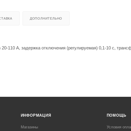
СТАВКА
ДОПОЛНИТЕЛЬНО
20-110 А, задержка отключения (регулируемая) 0,1-10 с, транс
ачестве устройства, реагирующего на отклонение силы переменн
ется для защиты цепей и источников питания от перегрузки по 
ИНФОРМАЦИЯ
ПОМОЩЬ
Магазины
Условия опл