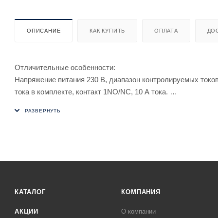
ОПИСАНИЕ
КАК КУПИТЬ
ОПЛАТА
ДО
Отличительные особенности:
Напряжение питания 230 В, диапазон контролируемых токов 
тока в комплекте, контакт 1NO/NC, 10 А тока.
Применяться в системах релейной защиты и автоматики в к
контролируемой цепи от установленного значения. Использу
короткого замыкания.
КАТАЛОГ
КОМПАНИЯ
АКЦИИ
О компании