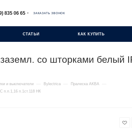
9) 835 06 65
ЗАКАЗАТЬ ЗВОНОК
СТАТЬИ
КАК КУПИТЬ
 заземл. со шторками белый I
—
—
—
тки и выключатели
Bylectrica
Пралеска АКВА
 п.п.1,16 п.1ст.118 НК