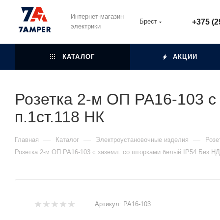
Интернет-магазин
Брест
+375 (2
электрики
КАТАЛОГ
АКЦИИ
Розетка 2-м ОП РА16-103 с
п.1ст.118 НК
—
—
—
Главная
Каталог
Электроустановочные изделия
Розе
Розетка 2-м ОП РА16-103 с заземл. со шторками белый IP54 Без НДС
Артикул:
РА16-103