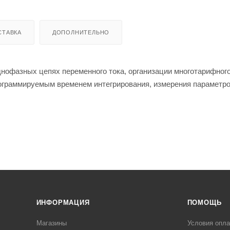
СТАВКА
ДОПОЛНИТЕЛЬНО
днофазных цепях переменного тока, организации многотарифного
рограммируемым временем интегрирования, измерения параметр
" и "нулю").
 интерфейсы.
ИНФОРМАЦИЯ
ПОМОЩЬ
Магазины
Условия опл