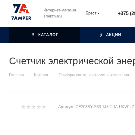
Интернет-магазин
Брест
+375 (2
электрики
КАТАЛОГ
АКЦИИ
Счетчик электрической эн
—
—
Главная
Каталог
Приборы учета, контроля и измерения
Артикул:
СЕ208BY S53.145.1.JA.UKVFLZ