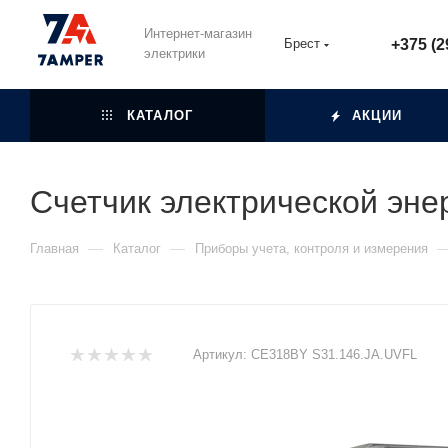
Интернет-магазин
Брест
+375 (2
электрики
КАТАЛОГ
АКЦИИ
Счетчик электрической эн
—
—
Главная
Каталог
Приборы учета, контроля и измерения
Артикул:
СЕ318BY S31.146.JA.UVFL