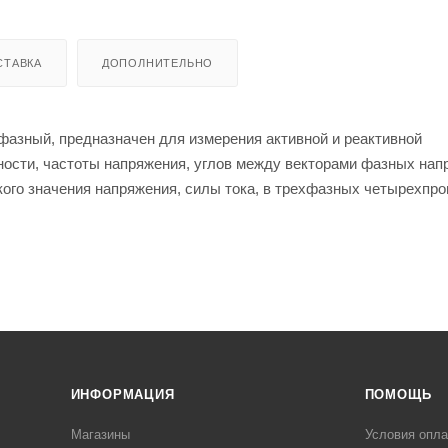
СТАВКА
ДОПОЛНИТЕЛЬНО
хфазный, предназначен для измерения активной и реактивной
щности, частоты напряжения, углов между векторами фазных нап
кого значения напряжения, силы тока, в трехфазных четырехпр
а электроэнергии.
ИНФОРМАЦИЯ
ПОМОЩЬ
Магазины
Условия опл