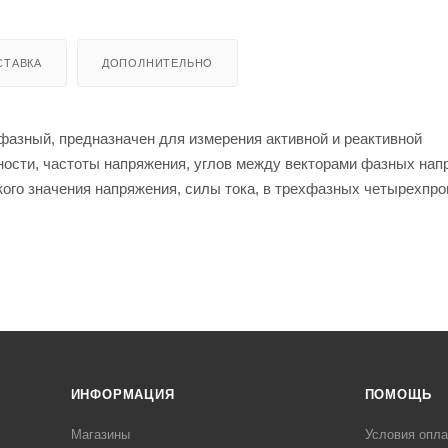
СТАВКА
ДОПОЛНИТЕЛЬНО
хфазный, предназначен для измерения активной и реактивной
щности, частоты напряжения, углов между векторами фазных нап
кого значения напряжения, силы тока, в трехфазных четырехпр
а электроэнергии.
ИНФОРМАЦИЯ
ПОМОЩЬ
Магазины
Условия опл