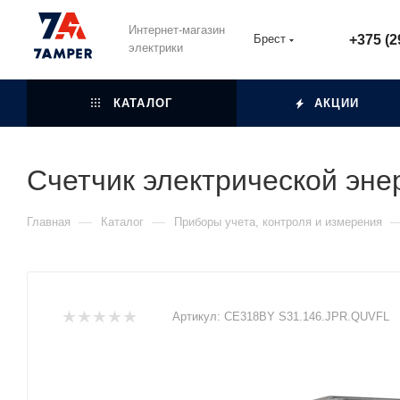
Интернет-магазин
Брест
+375 (2
электрики
КАТАЛОГ
АКЦИИ
Счетчик электрической эн
—
—
Главная
Каталог
Приборы учета, контроля и измерения
Артикул:
СЕ318BY S31.146.JPR.QUVFL