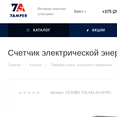
Интернет-магазин
Брест
+375 (2
электрики
КАТАЛОГ
АКЦИИ
Счетчик электрической эн
—
—
Главная
Каталог
Приборы учета, контроля и измерения
Артикул:
СЕ318BY S31.643.JA.UYVFL