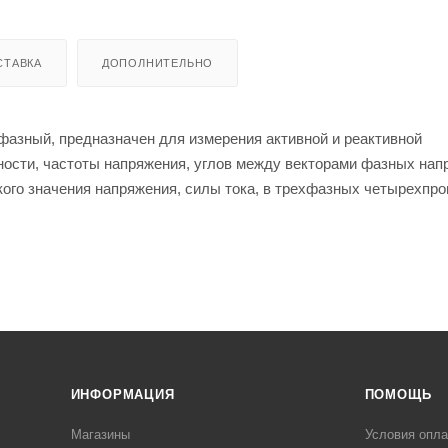
СТАВКА
ДОПОЛНИТЕЛЬНО
хфазный, предназначен для измерения активной и реактивной
щности, частоты напряжения, углов между векторами фазных нап
кого значения напряжения, силы тока, в трехфазных четырехпр
а электроэнергии.
ИНФОРМАЦИЯ
ПОМОЩЬ
Магазины
Условия опл