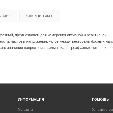
СТАВКА
ДОПОЛНИТЕЛЬНО
хфазный, предназначен для измерения активной и реактивной
щности, частоты напряжения, углов между векторами фазных нап
кого значения напряжения, силы тока, в трехфазных четырехпр
а электроэнергии.
ИНФОРМАЦИЯ
ПОМОЩЬ
Магазины
Условия опл