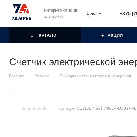
Интернет-магазин
Брест
+375 (2
электрики
КАТАЛОГ
АКЦИИ
Счетчик электрической эн
—
—
Главная
Каталог
Приборы учета, контроля и измерения
Артикул:
СЕ318BY S31.746.JPR.QUYVFL