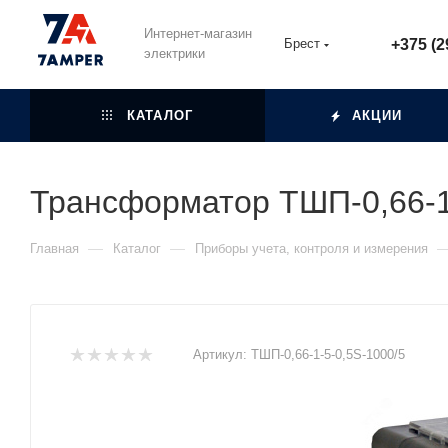
Интернет-магазин
Брест
+375 (2
электрики
КАТАЛОГ
АКЦИИ
Трансформатор ТШП-0,66-1
—
—
Главная
Каталог
Приборы учета, контроля и измерения
Артикул:
ТШП-0,66-1-5-0,5S-1000/5