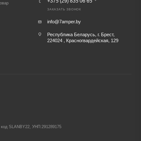
+375 (29) 835 06 65
товар
ЗАКАЗАТЬ ЗВОНОК
info@7amper.by
Республика Беларусь, г. Брест,
224024 , Красногвардейская, 129
-1 код SLANBY22, УНП:291289175