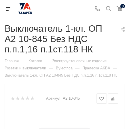
0
Выключатель 1-кл. ОП
А2 10-845 Без НДС
п.п.1,16 п.1ст.118 НК
—
—
—
Главная
Каталог
Электроустановочные изделия
—
—
—
Розетки и выключатели
Bylectrica
Пралеска АКВА
Выключатель 1-кл. ОП А2 10-845 Без НДС п.п.1,16 п.1ст.118 НК
Артикул:
А2 10-845