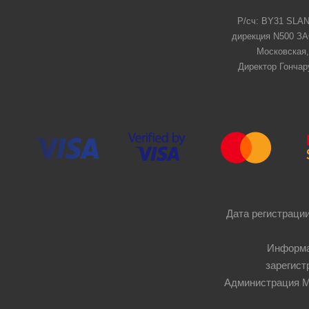
Р/сч: BY31 SLAN
дирекция N500 ЗАО
Московская,
Директор Гончар
Дата регистрации
Информа
зарегист
Администрация Мос