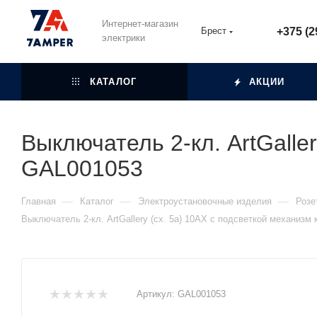
Интернет-магазин
Брест
+375 (2
электрики
КАТАЛОГ
АКЦИИ
Выключатель 2-кл. ArtGalle
GAL001053
—
—
—
Главная
Каталог
Электроустановочные изделия
Розе
Выключатель 2-кл. ArtGallery (сх. 5а) 10AX с подсветкой механиз
Артикул:
GAL001053