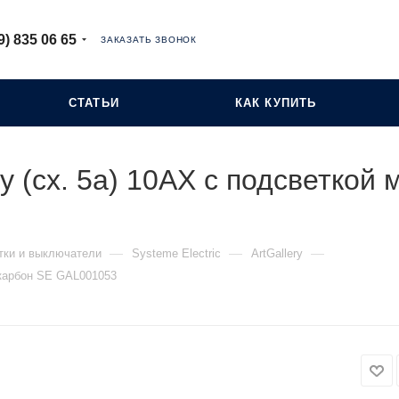
9) 835 06 65
ЗАКАЗАТЬ ЗВОНОК
СТАТЬИ
КАК КУПИТЬ
ry (сх. 5а) 10AX с подсветкой
—
—
—
тки и выключатели
Systeme Electric
ArtGallery
м карбон SE GAL001053