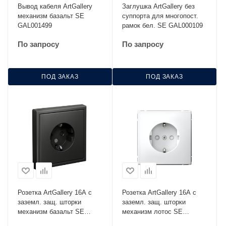
Вывод кабеля ArtGallery
Заглушка ArtGallery без
механизм базальт SE
суппорта для многопост.
GAL001499
рамок бел. SE GAL000109
По запросу
По запросу
ПОД ЗАКАЗ
ПОД ЗАКАЗ
Розетка ArtGallery 16А с
Розетка ArtGallery 16А с
заземл. защ. шторки
заземл. защ. шторки
механизм базальт SE
механизм лотос SE
GAL001445
GAL001345