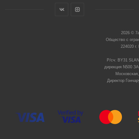
2026 © 7
Общество с огра
224020 г.
Р/сч: BY31 SLAN
дирекция N500 ЗАО
Московская,
Директор Гончар