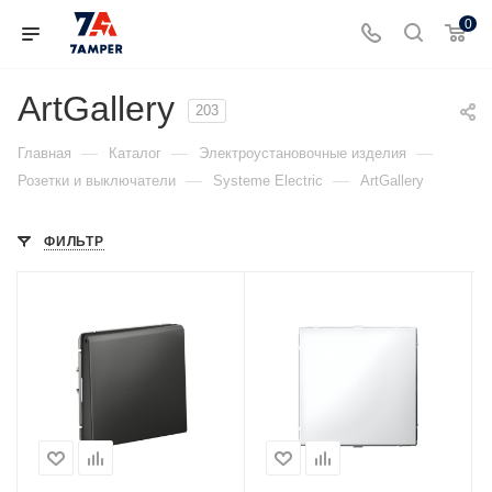
0
ArtGallery
203
—
—
—
Главная
Каталог
Электроустановочные изделия
—
—
Розетки и выключатели
Systeme Electric
ArtGallery
ФИЛЬТР