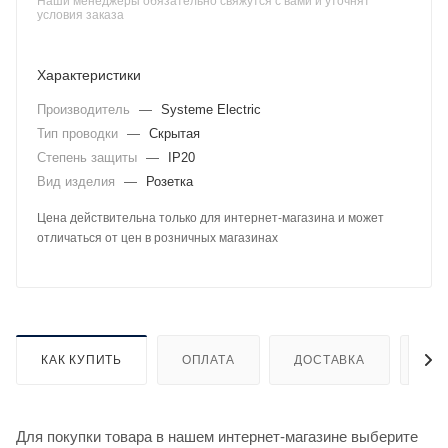
Наши менеджеры обязательно свяжутся с вами и уточнят
условия заказа
Характеристики
Производитель
—
Systeme Electric
Тип проводки
—
Скрытая
Степень защиты
—
IP20
Вид изделия
—
Розетка
Цена действительна только для интернет-магазина и может
отличаться от цен в розничных магазинах
КАК КУПИТЬ
ОПЛАТА
ДОСТАВКА
ДО
Для покупки товара в нашем интернет-магазине выберите