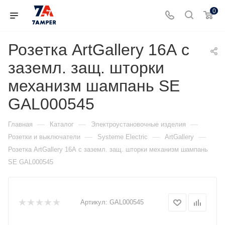
0
Розетка ArtGallery 16А с
заземл. защ. шторки
механизм шампань SE
GAL000545
—
—
—
Главная
Каталог
Электроустановочные изделия
—
—
—
Розетки и выключатели
Systeme Electric
ArtGallery
Розетка ArtGallery 16А с заземл. защ. шторки механизм шампань
SE GAL000545
Артикул:
GAL000545