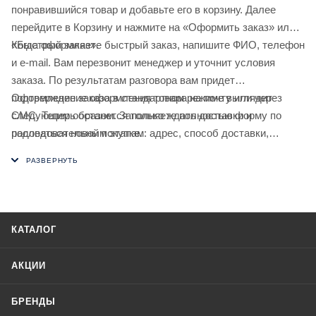
понравившийся товар и добавьте его в корзину. Далее
перейдите в Корзину и нажмите на «Оформить заказ» или
«Быстрый заказ».
Когда оформляете быстрый заказ, напишите ФИО, телефон
и e-mail. Вам перезвонит менеджер и уточнит условия
заказа. По результатам разговора вам придет
подтверждение оформления товара на почту или через
Оформление заказа в стандартном режиме выглядит
СМС. Теперь останется только ждать доставки и
следующим образом. Заполняете полностью форму по
радоваться новой покупке.
последовательным этапам: адрес, способ доставки,
оплаты, данные о себе. Советуем в комментарии к заказу
написать информацию, которая поможет курьеру вас найти.
Нажмите кнопку «Оформить заказ».
КАТАЛОГ
АКЦИИ
БРЕНДЫ