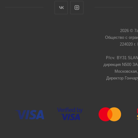
2026 © 7
Общество с огра
224020 г.
Р/сч: BY31 SLAN
дирекция N500 ЗАО
Московская,
Директор Гончар