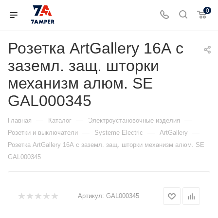
0
Розетка ArtGallery 16А с
заземл. защ. шторки
механизм алюм. SE
GAL000345
—
—
—
Главная
Каталог
Электроустановочные изделия
—
—
—
Розетки и выключатели
Systeme Electric
ArtGallery
Розетка ArtGallery 16А с заземл. защ. шторки механизм алюм. SE
GAL000345
Артикул:
GAL000345