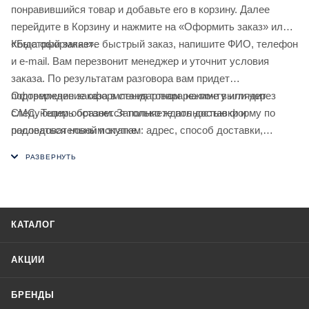
понравившийся товар и добавьте его в корзину. Далее
перейдите в Корзину и нажмите на «Оформить заказ» или
«Быстрый заказ».
Когда оформляете быстрый заказ, напишите ФИО, телефон
и e-mail. Вам перезвонит менеджер и уточнит условия
заказа. По результатам разговора вам придет
подтверждение оформления товара на почту или через
Оформление заказа в стандартном режиме выглядит
СМС. Теперь останется только ждать доставки и
следующим образом. Заполняете полностью форму по
радоваться новой покупке.
последовательным этапам: адрес, способ доставки,
оплаты, данные о себе. Советуем в комментарии к заказу
написать информацию, которая поможет курьеру вас найти.
Нажмите кнопку «Оформить заказ».
КАТАЛОГ
АКЦИИ
БРЕНДЫ