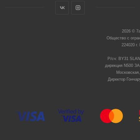
2026 © 7
Общество с огра
224020 г.
Р/сч: BY31 SLAN
дирекция N500 ЗАО
Московская,
Директор Гончар