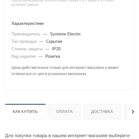
Наши менеджеры обязательно свяжутся с вами и уточнят
условия заказа
Характеристики
Производитель
—
Systeme Electric
Тип проводки
—
Скрытая
Степень защиты
—
IP20
Вид изделия
—
Розетка
Цена действительна только для интернет-магазина и может
отличаться от цен в розничных магазинах
КАК КУПИТЬ
ОПЛАТА
ДОСТАВКА
ДО
Для покупки товара в нашем интернет-магазине выберите