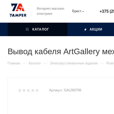
Интернет-магазин
Брест
+375 (2
электрики
КАТАЛОГ
АКЦИИ
Вывод кабеля ArtGallery м
—
—
—
Главная
Каталог
Электроустановочные изделия
Розе
Артикул:
GAL000799