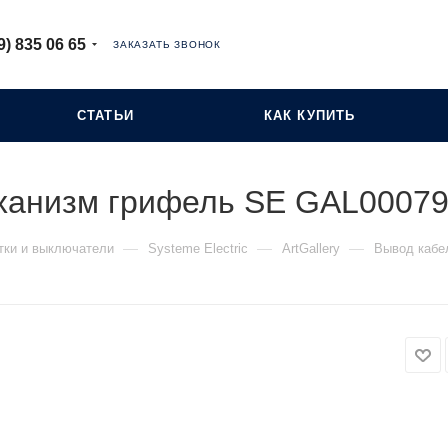
9) 835 06 65
ЗАКАЗАТЬ ЗВОНОК
СТАТЬИ
КАК КУПИТЬ
еханизм грифель SE GAL0007
—
—
—
тки и выключатели
Systeme Electric
ArtGallery
Вывод кабе