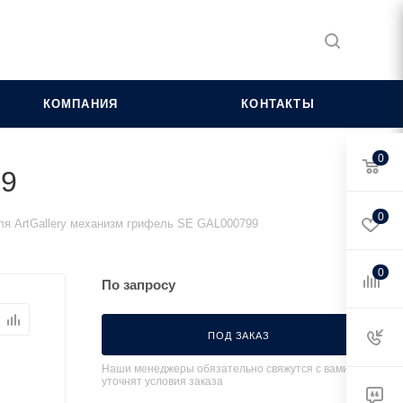
КОМПАНИЯ
КОНТАКТЫ
0
99
0
ля ArtGallery механизм грифель SE GAL000799
0
По запросу
ПОД ЗАКАЗ
Наши менеджеры обязательно свяжутся с вами и
уточнят условия заказа