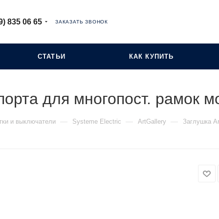
9) 835 06 65
ЗАКАЗАТЬ ЗВОНОК
СТАТЬИ
КАК КУПИТЬ
ппорта для многопост. рамок 
—
—
—
тки и выключатели
Systeme Electric
ArtGallery
Заглушка Ar