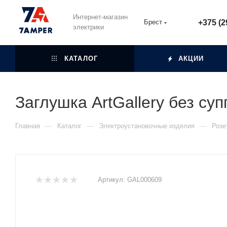
Интернет-магазин
Брест
+375 (2
электрики
КАТАЛОГ
АКЦИИ
Заглушка ArtGallery без су
—
—
—
Главная
Каталог
Электроустановочные изделия
Розе
Артикул:
GAL000609