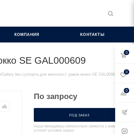
КОМПАНИЯ
КОНТАКТЫ
0
мокко SE GAL000609
0
tGallery без суппорта для многопост. рамок мокко SE GAL000609
0
По запросу
ПОД ЗАКАЗ
Наши менеджеры обязательно свяжутся с вами и
уточнят условия заказа