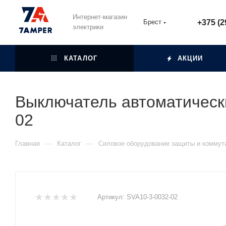
Интернет-магазин
Брест
+375 (2
электрики
КАТАЛОГ
АКЦИИ
Выключатель автоматическ
02
—
—
Главная
Каталог
Силовое оборудование защиты и коммут
Артикул:
SVA10-3-0032-02