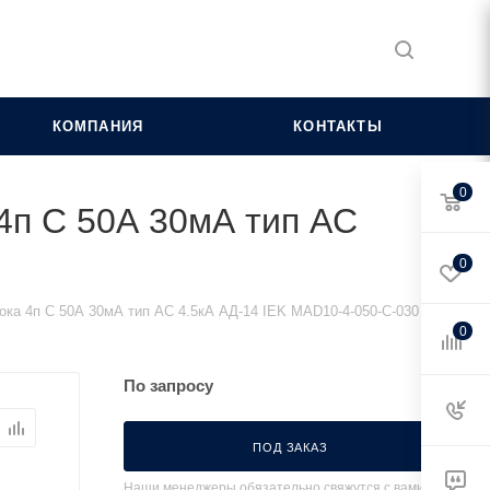
КОМПАНИЯ
КОНТАКТЫ
0
4п C 50А 30мА тип AC
0
ка 4п C 50А 30мА тип AC 4.5кА АД-14 IEK MAD10-4-050-C-030
0
По запросу
ПОД ЗАКАЗ
Наши менеджеры обязательно свяжутся с вами и