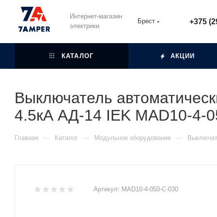
Интернет-магазин
Брест
+375 (2
электрики
КАТАЛОГ
АКЦИИ
Выключатель автоматическ
4.5кА АД-14 IEK MAD10-4-0
—
—
—
Главная
Каталог
Модульное оборудование
Выключат
Артикул:
MAD10-4-050-C-030