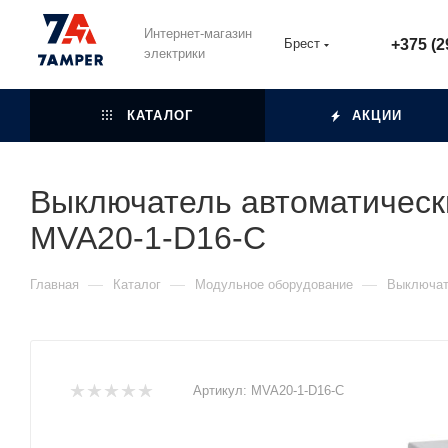
Интернет-магазин
Брест
+375 (2
электрики
КАТАЛОГ
АКЦИИ
Выключатель автоматическ
MVA20-1-D16-C
—
—
—
Главная
Каталог
Модульное оборудование
Выключат
Артикул:
MVA20-1-D16-C