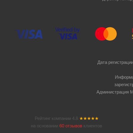
Дата регистрации
Информа
зарегист
Администрация Мос
Рейтинг компании
4.8
★★★★★
на основании
60 отзывов
клиентов