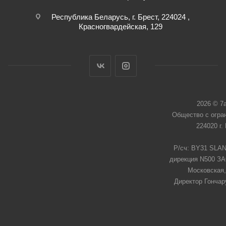
Республика Беларусь, г. Брест, 224024 ,
Красногвардейская, 129
2026 © 7
Общество с огра
224020 г.
Р/сч: BY31 SLAN
дирекция N500 ЗАО
Московская,
Директор Гончар