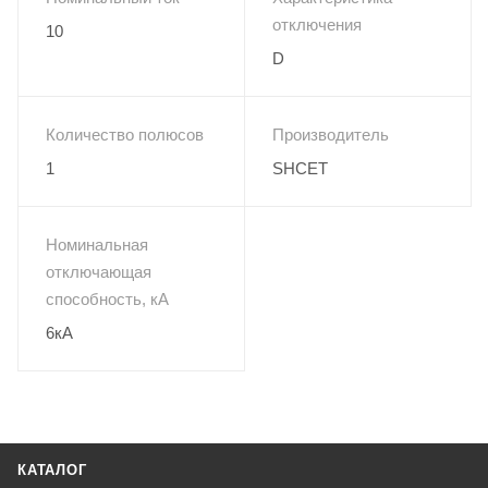
отключения
10
D
Количество полюсов
Производитель
1
SHCET
Номинальная
отключающая
способность, кА
6кА
КАТАЛОГ