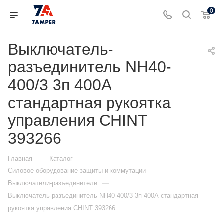
0
Выключатель-
разъединитель NH40-
400/3 3п 400А
стандартная рукоятка
управления CHINT
393266
—
—
Главная
Каталог
—
Силовое оборудование защиты и коммутации
—
Выключатели-разъединители
Выключатель-разъединитель NH40-400/3 3п 400А стандартная
рукоятка управления CHINT 393266