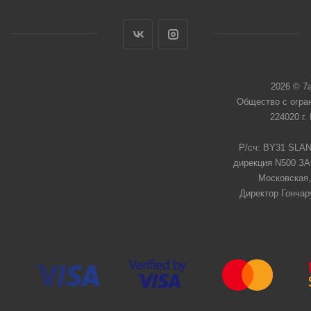
2026 © 7
Общество с огра
224020 г.
Р/сч: BY31 SLAN
дирекция N500 ЗАО
Московская,
Директор Гончар