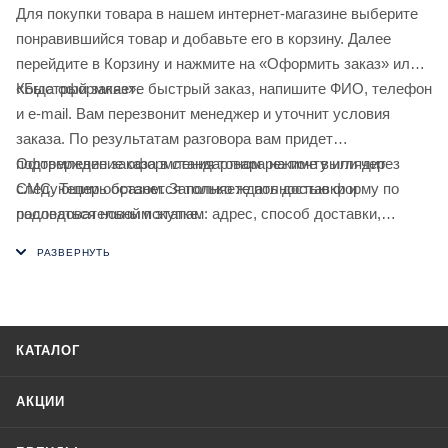
Для покупки товара в нашем интернет-магазине выберите
понравившийся товар и добавьте его в корзину. Далее
перейдите в Корзину и нажмите на «Оформить заказ» или
«Быстрый заказ».
Когда оформляете быстрый заказ, напишите ФИО, телефон
и e-mail. Вам перезвонит менеджер и уточнит условия
заказа. По результатам разговора вам придет
подтверждение оформления товара на почту или через
Оформление заказа в стандартном режиме выглядит
СМС. Теперь останется только ждать доставки и
следующим образом. Заполняете полностью форму по
радоваться новой покупке.
последовательным этапам: адрес, способ доставки,
оплаты, данные о себе. Советуем в комментарии к заказу
написать информацию, которая поможет курьеру вас найти.
Нажмите кнопку «Оформить заказ».
КАТАЛОГ
АКЦИИ