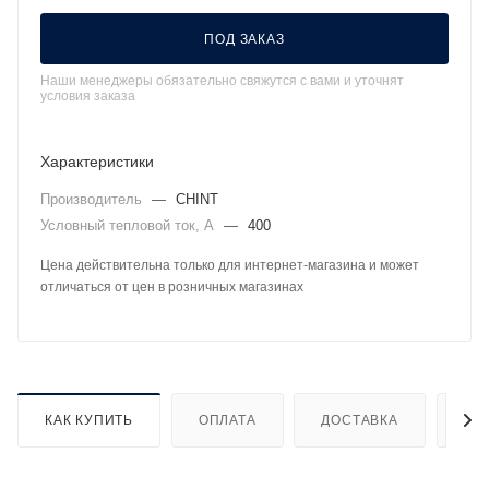
ПОД ЗАКАЗ
Наши менеджеры обязательно свяжутся с вами и уточнят
условия заказа
Характеристики
Производитель
—
CHINT
Условный тепловой ток, А
—
400
Цена действительна только для интернет-магазина и может
отличаться от цен в розничных магазинах
КАК КУПИТЬ
ОПЛАТА
ДОСТАВКА
ДО