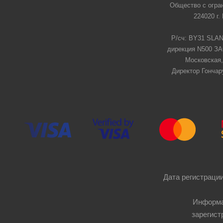
Общество с огра
224020 г.
Р/сч: BY31 SLAN
дирекция N500 ЗАО
Московская,
Директор Гончар
Дата регистрации
Информа
зарегист