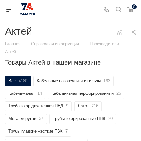
0
Актей
—
—
—
Главная
Справочная информация
Производители
Актей
Товары Актей в нашем магазине
Все
4180
Кабельные наконечники и гильзы
163
Кабель-канал
14
Кабель-канал перфорированный
26
Труба гофр.двустенная ПНД
9
Лоток
216
Металлорукав
37
Трубы гофрированные ПНД
20
Трубы гладкие жесткие ПВХ
7