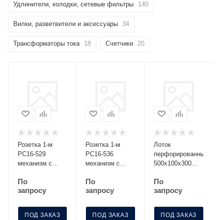
Удлинители, колодки, сетевые фильтры
140
Вилки, разветвители и аксессуары
34
Трансформаторы тока
18
Счетчики
20
Розетка 1-м
Розетка 1-м
Лоток
РС16-529
РС16-536
перфорированный
механизм с
механизм с
500х100х300
заземл. со
заземл. с
S=0.8 МЛП 500-
По
По
По
шторками
крышкой с защ.
100-3
запросу
запросу
запросу
серебро Без
шторк. графит
НДС п.п.1,16
Без НДС
п.1ст.118 НК
п.п.1,16
ПОД ЗАКАЗ
ПОД ЗАКАЗ
ПОД ЗАКАЗ
п.1ст.118 НК