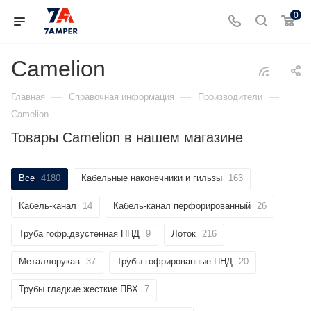
0
Camelion
—
—
—
Главная
Справочная информация
Производители
Camelion
Товары Camelion в нашем магазине
Все
4180
Кабельные наконечники и гильзы
163
Кабель-канал
14
Кабель-канал перфорированный
26
Труба гофр.двустенная ПНД
9
Лоток
216
Металлорукав
37
Трубы гофрированные ПНД
20
Трубы гладкие жесткие ПВХ
7