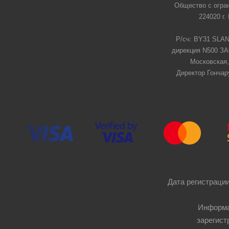
Общество с огра
224020 г.
Р/сч: BY31 SLAN
дирекция N500 ЗАО
Московская,
Директор Гончар
Дата регистрации
Информа
зарегист