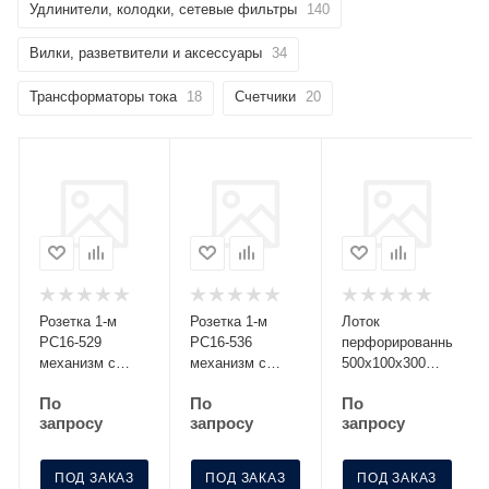
Удлинители, колодки, сетевые фильтры
140
Вилки, разветвители и аксессуары
34
Трансформаторы тока
18
Счетчики
20
Розетка 1-м
Розетка 1-м
Лоток
РС16-529
РС16-536
перфорированный
механизм с
механизм с
500х100х300
заземл. со
заземл. с
S=0.8 МЛП 500-
По
По
По
шторками
крышкой с защ.
100-3
запросу
запросу
запросу
серебро Без
шторк. графит
НДС п.п.1,16
Без НДС
п.1ст.118 НК
п.п.1,16
ПОД ЗАКАЗ
ПОД ЗАКАЗ
ПОД ЗАКАЗ
п.1ст.118 НК