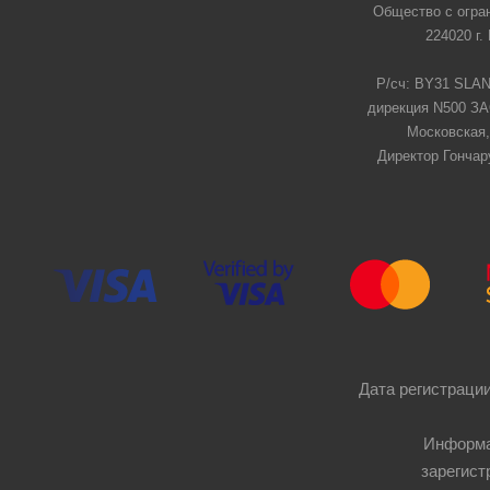
Общество с огра
224020 г.
Р/сч: BY31 SLAN
дирекция N500 ЗАО
Московская,
Директор Гончар
Дата регистрации
Информа
зарегист