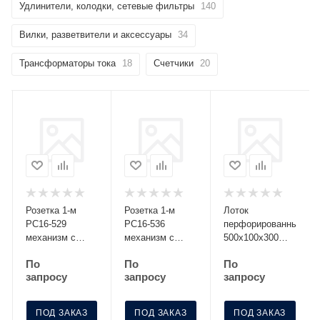
Удлинители, колодки, сетевые фильтры
140
Вилки, разветвители и аксессуары
34
Трансформаторы тока
18
Счетчики
20
Розетка 1-м
Розетка 1-м
Лоток
РС16-529
РС16-536
перфорированный
механизм с
механизм с
500х100х300
заземл. со
заземл. с
S=0.8 МЛП 500-
По
По
По
шторками
крышкой с защ.
100-3
запросу
запросу
запросу
серебро Без
шторк. графит
НДС п.п.1,16
Без НДС
п.1ст.118 НК
п.п.1,16
ПОД ЗАКАЗ
ПОД ЗАКАЗ
ПОД ЗАКАЗ
п.1ст.118 НК