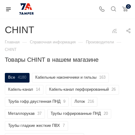
0
CHINT
—
—
—
Главная
Справочная информация
Производители
CHINT
Товары CHINT в нашем магазине
Все
4180
Кабельные наконечники и гильзы
163
Кабель-канал
14
Кабель-канал перфорированный
26
Труба гофр.двустенная ПНД
9
Лоток
216
Металлорукав
37
Трубы гофрированные ПНД
20
Трубы гладкие жесткие ПВХ
7