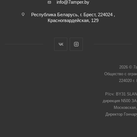
info@7amper.by
Республика Беларусь, г. Брест, 224024 ,
Красногвардейская, 129
2026 © 7
Общество с огра
224020 г.
Р/сч: BY31 SLAN
дирекция N500 ЗАО
Московская,
Директор Гончар