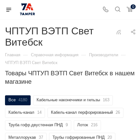
0
ЧПТУП ВЭТП Свет
Витебск
—
—
—
Главная
Справочная информация
Производители
ЧПТУП ВЭТП Свет Витебск
Товары ЧПТУП ВЭТП Свет Витебск в нашем
магазине
Все
4180
Кабельные наконечники и гильзы
163
Кабель-канал
14
Кабель-канал перфорированный
26
Труба гофр.двустенная ПНД
9
Лоток
216
Металлорукав
37
Трубы гофрированные ПНД
20