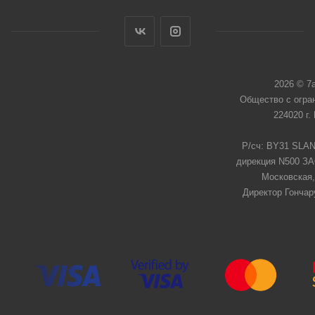
2026 © 7
Общество с огра
224020 г.
Р/сч: BY31 SLAN
дирекция N500 ЗАО
Московская,
Директор Гончар