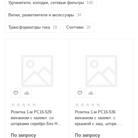
Удлинители, колодки, сетевые фильтры
140
Вилки, разветвители и аксессуары
34
Трансформаторы тока
18
Счетчики
20
Розетка 1-м РС16-529
Розетка 1-м РС16-536
механизм с заземл. со
механизм с заземл. с
шторками серебро Без НДС
крышкой с защ. шторк.
п.п.1,16 п.1ст.118 НК
графит Без НДС п.п.1,16
По запросу
По запросу
п.1ст.118 НК