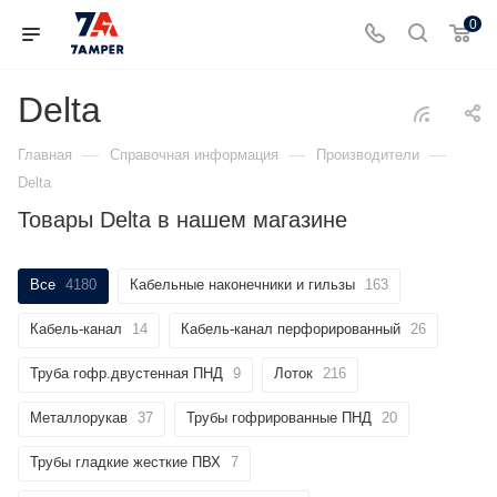
0
Delta
—
—
—
Главная
Справочная информация
Производители
Delta
Товары Delta в нашем магазине
Все
4180
Кабельные наконечники и гильзы
163
Кабель-канал
14
Кабель-канал перфорированный
26
Труба гофр.двустенная ПНД
9
Лоток
216
Металлорукав
37
Трубы гофрированные ПНД
20
Трубы гладкие жесткие ПВХ
7