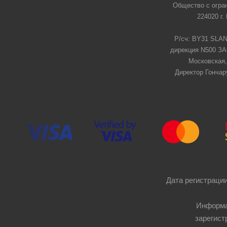
Общество с огра
224020 г.
Р/сч: BY31 SLAN
дирекция N500 ЗАО
Московская,
Директор Гончар
Дата регистрации
Информа
зарегист