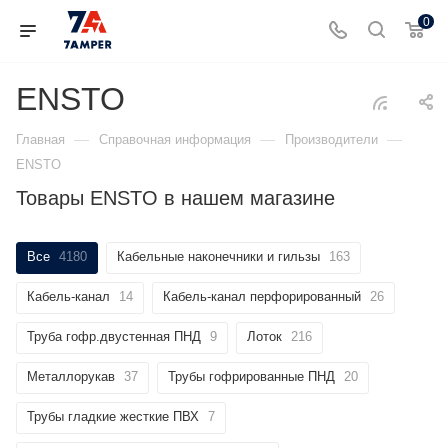
0
ENSTO
—
—
—
Главная
Справочная информация
Производители
ENSTO
Товары ENSTO в нашем магазине
Все
4180
Кабельные наконечники и гильзы
163
Кабель-канал
14
Кабель-канал перфорированный
26
Труба гофр.двустенная ПНД
9
Лоток
216
Металлорукав
37
Трубы гофрированные ПНД
20
Трубы гладкие жесткие ПВХ
7