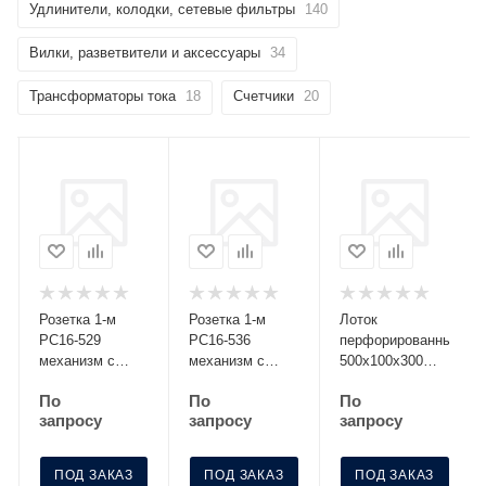
Удлинители, колодки, сетевые фильтры
140
Вилки, разветвители и аксессуары
34
Трансформаторы тока
18
Счетчики
20
Розетка 1-м
Розетка 1-м
Лоток
РС16-529
РС16-536
перфорированный
механизм с
механизм с
500х100х300
заземл. со
заземл. с
S=0.8 МЛП 500-
По
По
По
шторками
крышкой с защ.
100-3
запросу
запросу
запросу
серебро Без
шторк. графит
НДС п.п.1,16
Без НДС
п.1ст.118 НК
п.п.1,16
ПОД ЗАКАЗ
ПОД ЗАКАЗ
ПОД ЗАКАЗ
п.1ст.118 НК