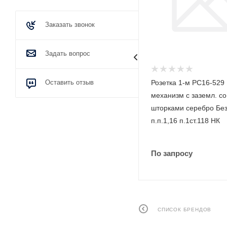
Заказать звонок
Задать вопрос
Изолента ПВХ 0,15 x 19 мм х 20
Оставить отзыв
Розетка 1-м РС16-529
м красный Промрукав
механизм с заземл. со
PR08.28982
шторками серебро Бе
п.п.1,16 п.1ст.118 НК
По запросу
По запросу
СПИСОК БРЕНДОВ