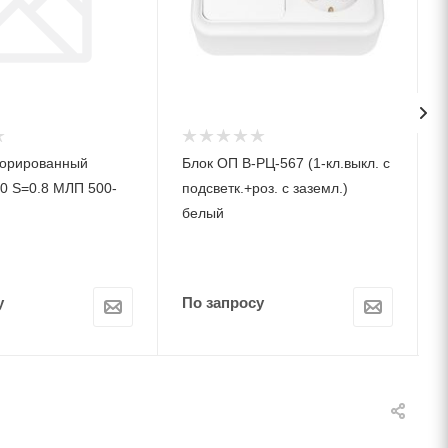
форированный
Блок ОП В-РЦ-567 (1-кл.выкл. с
0 S=0.8 МЛП 500-
подсветк.+роз. c заземл.)
белый
у
По запросу