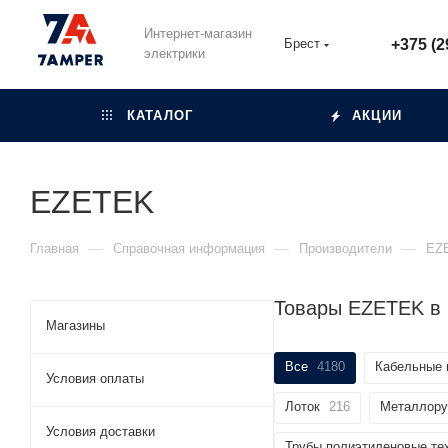
Интернет-магазин
Брест
+375 (2
электрики
КАТАЛОГ
АКЦИИ
EZETEK
—
—
—
Главная
Справочная информация
Производители
EZ
Товары EZETEK в
Магазины
Все
4180
Кабельные 
Условия оплаты
Лоток
216
Металлору
Условия доставки
Трубы полиэтиленовые те