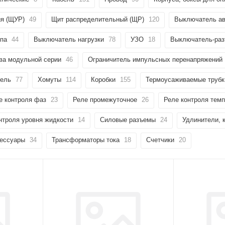
ия (ЩУР)
49
Щит распределительный (ЩР)
120
Выключатель ав
ипа
44
Выключатель нагрузки
78
УЗО
18
Выключатель-раз
ва модульной серии
46
Ограничитель импульсных перенапряжений
тель
77
Хомуты
114
Коробки
155
Термоусаживаемые трубк
е контроля фаз
23
Реле промежуточное
26
Реле контроля тем
нтроля уровня жидкости
14
Силовые разъемы
24
Удлинители, 
сессуары
34
Трансформаторы тока
18
Счетчики
20