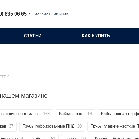
9) 835 06 65
ЗАКАЗАТЬ ЗВОНОК
СТАТЬИ
КАК КУПИТЬ
ETEK
 нашем магазине
наконечники и гильзы
163
Кабель-канал
14
Кабель-канал перф
кав
37
Трубы гофрированные ПНД
20
Трубы гладкие жесткие 
хнические
8
Кабель
151
Провод
90
Корпуса, боксы для о