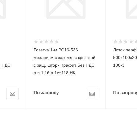
Розетка 1-м РС16-536
Лоток пер
механизм с заземл. с крышкой
500х100х30
з НДС
с защ. шторк. графит Без НДС
100-3
п.п.1,16 п.1ст.118 НК
По запросу
По запрос