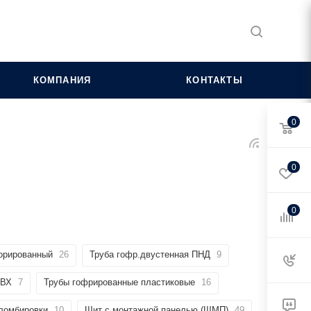
КОМПАНИЯ
КОНТАКТЫ
0
0
0
орированный
26
Труба гофр.двустенная ПНД
9
ПВХ
7
Трубы гофрированные пластиковые
16
пломбировки
10
Щит с монтажной панелью (ЩМП)
49