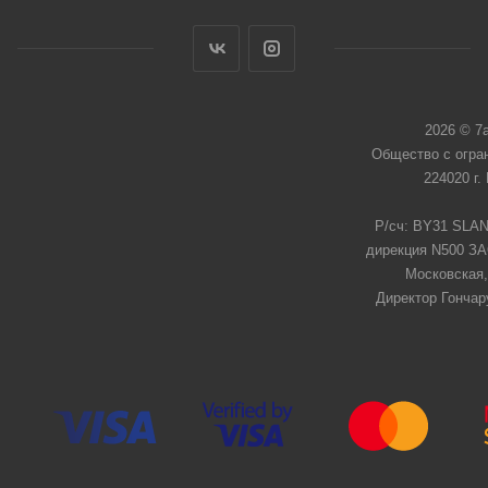
2026 © 7
Общество с огра
224020 г.
Р/сч: BY31 SLAN
дирекция N500 ЗАО
Московская,
Директор Гончар