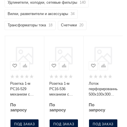
Удлинители, колодки, сетевые фильтры
140
Вилки, разветвители и аксессуары
34
Трансформаторы тока
18
Счетчики
20
Розетка 1-м
Розетка 1-м
Лоток
РС16-529
РС16-536
перфорированный
механизм с
механизм с
500х100х300
заземл. со
заземл. с
S=0.8 МЛП 500-
По
По
По
шторками
крышкой с защ.
100-3
запросу
запросу
запросу
серебро Без
шторк. графит
НДС п.п.1,16
Без НДС
п.1ст.118 НК
п.п.1,16
ПОД ЗАКАЗ
ПОД ЗАКАЗ
ПОД ЗАКАЗ
п.1ст.118 НК