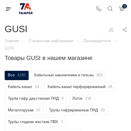
0
GUSI
—
—
—
Главная
Справочная информация
Производители
GUSI
Товары GUSI в нашем магазине
Все
4180
Кабельные наконечники и гильзы
163
Кабель-канал
14
Кабель-канал перфорированный
26
Труба гофр.двустенная ПНД
9
Лоток
216
Металлорукав
37
Трубы гофрированные ПНД
20
Трубы гладкие жесткие ПВХ
7