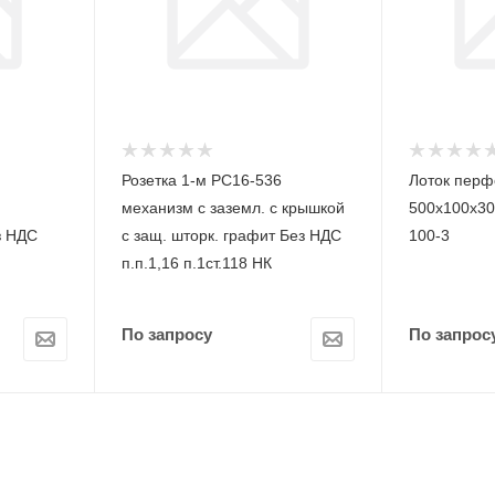
Розетка 1-м РС16-536
Лоток пер
механизм с заземл. с крышкой
500х100х30
з НДС
с защ. шторк. графит Без НДС
100-3
п.п.1,16 п.1ст.118 НК
По запросу
По запрос