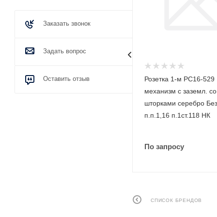
Заказать звонок
Задать вопрос
Изолента ПВХ 0,15 x 19 мм х 20
Оставить отзыв
Розетка 1-м РС16-529
м красный Промрукав
механизм с заземл. со
PR08.28982
шторками серебро Бе
п.п.1,16 п.1ст.118 НК
По запросу
По запросу
СПИСОК БРЕНДОВ