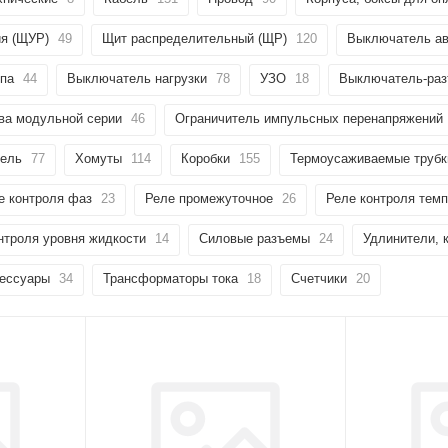
ия (ЩУР)
49
Щит распределительный (ЩР)
120
Выключатель ав
ипа
44
Выключатель нагрузки
78
УЗО
18
Выключатель-раз
ва модульной серии
46
Ограничитель импульсных перенапряжений
тель
77
Хомуты
114
Коробки
155
Термоусаживаемые трубк
е контроля фаз
23
Реле промежуточное
26
Реле контроля тем
нтроля уровня жидкости
14
Силовые разъемы
24
Удлинители, 
сессуары
34
Трансформаторы тока
18
Счетчики
20