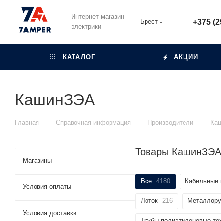
Интернет-магазин
Брест
+375 (2
электрики
КАТАЛОГ
АКЦИИ
КашинЗЭА
—
—
—
Главная
Справочная информация
Производители
Ка
Товары КашинЗЭА
Магазины
Все
4180
Кабельные 
Условия оплаты
Лоток
216
Металлору
Условия доставки
Трубы полиэтиленовые те