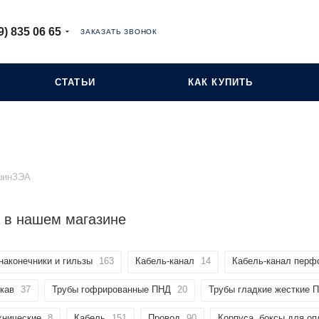
9) 835 06 65
ЗАКАЗАТЬ ЗВОНОК
СТАТЬИ
КАК КУПИТЬ
шинЗЭА
 в нашем магазине
наконечники и гильзы
163
Кабель-канал
14
Кабель-канал перф
кав
37
Трубы гофрированные ПНД
20
Трубы гладкие жесткие 
хнические
8
Кабель
151
Провод
90
Корпуса, боксы для о