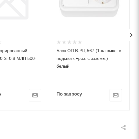
форированный
Блок ОП В-РЦ-567 (1-кл.выкл. с
0 S=0.8 МЛП 500-
подсветк.+роз. c заземл.)
белый
у
По запросу