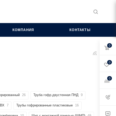
КОМПАНИЯ
КОНТАКТЫ
0
0
0
орированный
26
Труба гофр.двустенная ПНД
9
ПВХ
7
Трубы гофрированные пластиковые
16
пломбировки
10
Щит с монтажной панелью (ЩМП)
49