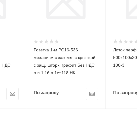
Розетка 1-м РС16-536
Лоток пер
механизм с заземл. с крышкой
500х100х30
з НДС
с защ. шторк. графит Без НДС
100-3
п.п.1,16 п.1ст.118 НК
По запросу
По запрос