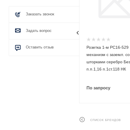
Заказать звонок
Задать вопрос
Изолента ПВХ 0,15 x 19 мм х 20
Оставить отзыв
Розетка 1-м РС16-529
м красный Промрукав
механизм с заземл. со
PR08.28982
шторками серебро Бе
п.п.1,16 п.1ст.118 НК
По запросу
По запросу
СПИСОК БРЕНДОВ