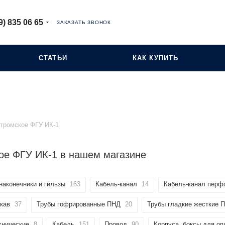
9) 835 06 65
ЗАКАЗАТЬ ЗВОНОК
СТАТЬИ
КАК КУПИТЬ
тромское ФГУ ИК-1
ое ФГУ ИК-1 в нашем магазине
наконечники и гильзы
163
Кабель-канал
14
Кабель-канал перф
кав
37
Трубы гофрированные ПНД
20
Трубы гладкие жесткие 
хнические
8
Кабель
151
Провод
90
Корпуса, боксы для о