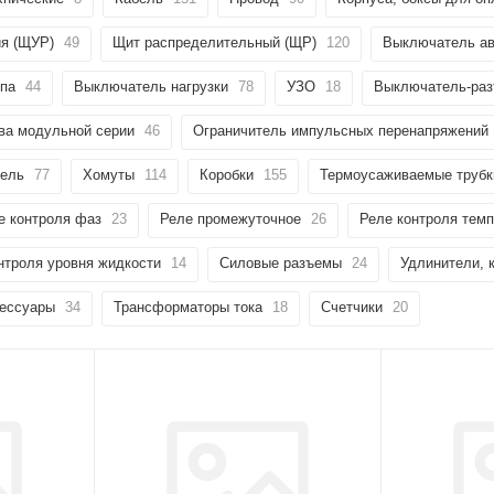
ия (ЩУР)
49
Щит распределительный (ЩР)
120
Выключатель ав
ипа
44
Выключатель нагрузки
78
УЗО
18
Выключатель-раз
ва модульной серии
46
Ограничитель импульсных перенапряжений
тель
77
Хомуты
114
Коробки
155
Термоусаживаемые трубк
е контроля фаз
23
Реле промежуточное
26
Реле контроля тем
нтроля уровня жидкости
14
Силовые разъемы
24
Удлинители, 
сессуары
34
Трансформаторы тока
18
Счетчики
20