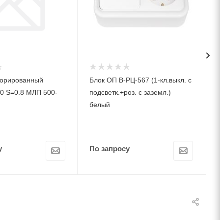
форированный
Блок ОП В-РЦ-567 (1-кл.выкл. с
0 S=0.8 МЛП 500-
подсветк.+роз. c заземл.)
белый
у
По запросу