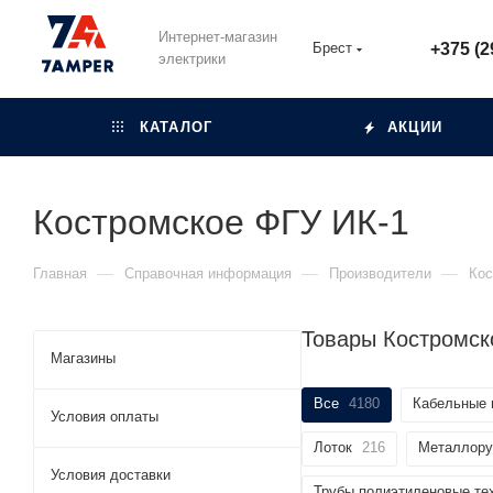
Интернет-магазин
Брест
+375 (2
электрики
КАТАЛОГ
АКЦИИ
Костромское ФГУ ИК-1
—
—
—
Главная
Справочная информация
Производители
Кос
Товары Костромск
Магазины
Все
4180
Кабельные 
Условия оплаты
Лоток
216
Металлору
Условия доставки
Трубы полиэтиленовые те