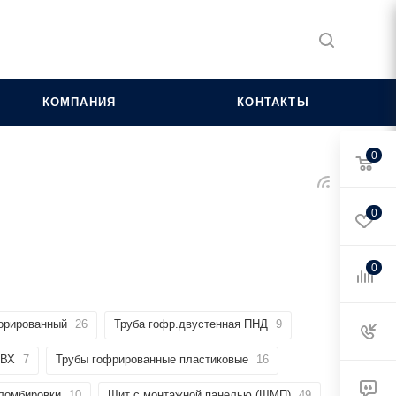
КОМПАНИЯ
КОНТАКТЫ
0
0
0
орированный
26
Труба гофр.двустенная ПНД
9
ПВХ
7
Трубы гофрированные пластиковые
16
пломбировки
10
Щит с монтажной панелью (ЩМП)
49