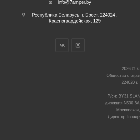
info@7amper.by
Республика Беларусь, г. Брест, 224024 ,
Красногвардейская, 129
2026 © 7
Общество с огра
224020 г.
Р/сч: BY31 SLAN
дирекция N500 ЗАО
Московская,
Директор Гончар