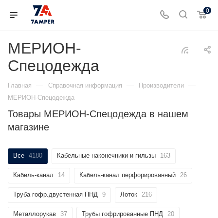
0
МЕРИОН-
Спецодежда
—
—
—
Главная
Справочная информация
Производители
МЕРИОН-Спецодежда
Товары МЕРИОН-Спецодежда в нашем
магазине
Все
4180
Кабельные наконечники и гильзы
163
Кабель-канал
14
Кабель-канал перфорированный
26
Труба гофр.двустенная ПНД
9
Лоток
216
Металлорукав
37
Трубы гофрированные ПНД
20