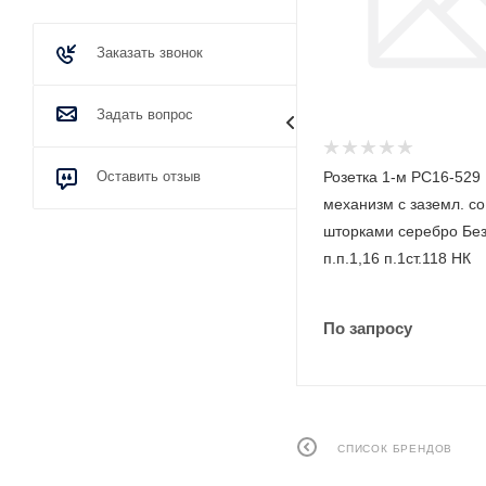
Заказать звонок
Задать вопрос
Изолента ПВХ 0,15 x 19 мм х 20
Оставить отзыв
Розетка 1-м РС16-529
м красный Промрукав
механизм с заземл. со
PR08.28982
шторками серебро Бе
п.п.1,16 п.1ст.118 НК
По запросу
По запросу
СПИСОК БРЕНДОВ