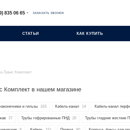
9) 835 06 65
ЗАКАЗАТЬ ЗВОНОК
СТАТЬИ
КАК КУПИТЬ
а-Транс Комплект
с Комплект в нашем магазине
наконечники и гильзы
163
Кабель-канал
14
Кабель-канал перф
кав
37
Трубы гофрированные ПНД
20
Трубы гладкие жесткие 
хнические
8
Кабель
151
Провод
90
Корпуса, боксы для о