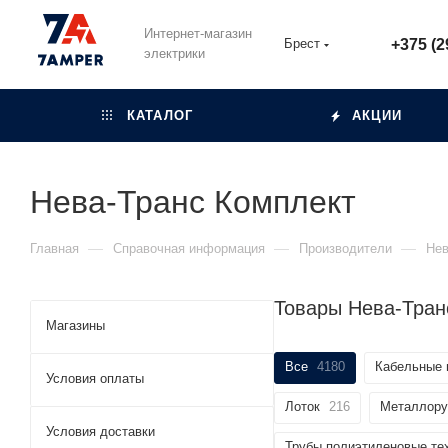
Интернет-магазин
Брест
+375 (2
электрики
КАТАЛОГ
АКЦИИ
Нева-Транс Комплект
—
—
—
Главная
Справочная информация
Производители
Нев
Товары Нева-Тран
Магазины
Все
4180
Кабельные 
Условия оплаты
Лоток
216
Металлору
Условия доставки
Трубы полиэтиленовые те