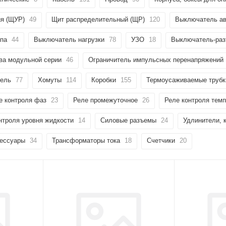
ия (ЩУР)
49
Щит распределительный (ЩР)
120
Выключатель ав
ипа
44
Выключатель нагрузки
78
УЗО
18
Выключатель-раз
ва модульной серии
46
Ограничитель импульсных перенапряжений
тель
77
Хомуты
114
Коробки
155
Термоусаживаемые трубк
е контроля фаз
23
Реле промежуточное
26
Реле контроля тем
нтроля уровня жидкости
14
Силовые разъемы
24
Удлинители, 
сессуары
34
Трансформаторы тока
18
Счетчики
20