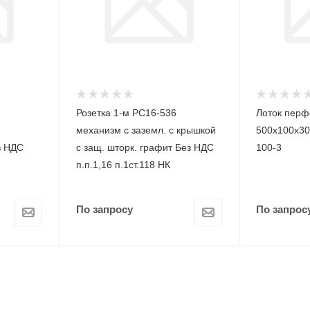
Розетка 1-м РС16-536
Лоток пер
механизм с заземл. с крышкой
500х100х30
з НДС
с защ. шторк. графит Без НДС
100-3
п.п.1,16 п.1ст.118 НК
По запросу
По запрос