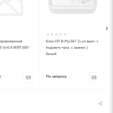
форированный
Блок ОП В-РЦ-567 (1-кл.выкл. с
0 S=0.8 МЛП 500-
подсветк.+роз. c заземл.)
белый
у
По запросу