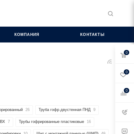
КОМПАНИЯ
КОНТАКТЫ
0
0
0
орированный
26
Труба гофр.двустенная ПНД
9
ПВХ
7
Трубы гофрированные пластиковые
16
пломбировки
10
Щит с монтажной панелью (ЩМП)
49