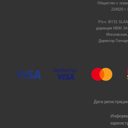
Общество с огра
224020 г.
Р/сч: BY31 SLAN
дирекция N500 ЗАО
Московская,
Директор Гончар
Дата регистрации
Информа
зарегист