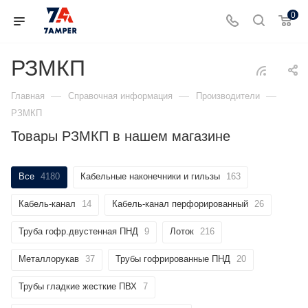
0
РЗМКП
—
—
—
Главная
Справочная информация
Производители
РЗМКП
Товары РЗМКП в нашем магазине
Все
4180
Кабельные наконечники и гильзы
163
Кабель-канал
14
Кабель-канал перфорированный
26
Труба гофр.двустенная ПНД
9
Лоток
216
Металлорукав
37
Трубы гофрированные ПНД
20
Трубы гладкие жесткие ПВХ
7