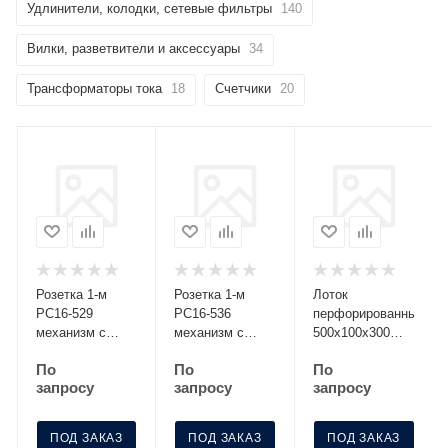
Удлинители, колодки, сетевые фильтры
140
Вилки, разветвители и аксессуары
34
Трансформаторы тока
18
Счетчики
20
Розетка 1-м
Розетка 1-м
Лоток
РС16-529
РС16-536
перфорированный
механизм с
механизм с
500х100х300
заземл. со
заземл. с
S=0.8 МЛП 500-
По
По
По
шторками
крышкой с защ.
100-3
запросу
запросу
запросу
серебро Без
шторк. графит
НДС п.п.1,16
Без НДС
п.1ст.118 НК
п.п.1,16
ПОД ЗАКАЗ
ПОД ЗАКАЗ
ПОД ЗАКАЗ
п.1ст.118 НК