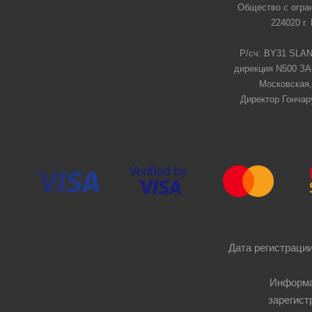
Общество с огра
224020 г.
Р/сч: BY31 SLAN
дирекция N500 ЗАО
Московская,
Директор Гончар
Дата регистрации
Информа
зарегист