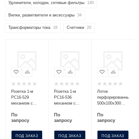
Удлинители, колодки, сетевые фильтры
140
Вилки, разветвители и аксессуары
34
Трансформаторы тока
18
Счетчики
20
Розетка 1-м
Розетка 1-м
Лоток
РС16-529
РС16-536
перфорированный
механизм с
механизм с
500х100х300
заземл. со
заземл. с
S=0.8 МЛП 500-
По
По
По
шторками
крышкой с защ.
100-3
запросу
запросу
запросу
серебро Без
шторк. графит
НДС п.п.1,16
Без НДС
п.1ст.118 НК
п.п.1,16
ПОД ЗАКАЗ
ПОД ЗАКАЗ
ПОД ЗАКАЗ
п.1ст.118 НК