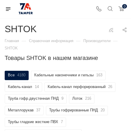
0
SHTOK
—
—
—
Главная
Справочная информация
Производители
SHTOK
Товары SHTOK в нашем магазине
Все
4180
Кабельные наконечники и гильзы
163
Кабель-канал
14
Кабель-канал перфорированный
26
Труба гофр.двустенная ПНД
9
Лоток
216
Металлорукав
37
Трубы гофрированные ПНД
20
Трубы гладкие жесткие ПВХ
7