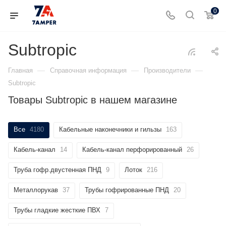
0
Subtropic
—
—
—
Главная
Справочная информация
Производители
Subtropic
Товары Subtropic в нашем магазине
Все
4180
Кабельные наконечники и гильзы
163
Кабель-канал
14
Кабель-канал перфорированный
26
Труба гофр.двустенная ПНД
9
Лоток
216
Металлорукав
37
Трубы гофрированные ПНД
20
Трубы гладкие жесткие ПВХ
7