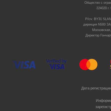
Общество с огра
224020 г.
Р/сч: BY31 SLAN
дирекция N500 ЗАО
Московская,
Директор Гончар
Дата регистрации
Информа
зарегист