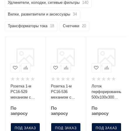
Удлинители, колодки, сетевые фильтры
140
Вилки, разветвители и аксессуары
34
Трансформаторы тока
18
Счетчики
20
Розетка 1-м
Розетка 1-м
Лоток
РС16-529
РС16-536
перфорированный
механизм с
механизм с
500х100х300
заземл. со
заземл. с
S=0.8 МЛП 500-
По
По
По
шторками
крышкой с защ.
100-3
запросу
запросу
запросу
серебро Без
шторк. графит
НДС п.п.1,16
Без НДС
п.1ст.118 НК
п.п.1,16
ПОД ЗАКАЗ
ПОД ЗАКАЗ
ПОД ЗАКАЗ
п.1ст.118 НК