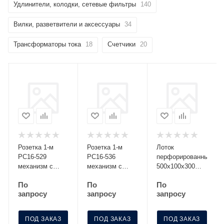
Удлинители, колодки, сетевые фильтры
140
Вилки, разветвители и аксессуары
34
Трансформаторы тока
18
Счетчики
20
Розетка 1-м
Розетка 1-м
Лоток
РС16-529
РС16-536
перфорированный
механизм с
механизм с
500х100х300
заземл. со
заземл. с
S=0.8 МЛП 500-
По
По
По
шторками
крышкой с защ.
100-3
запросу
запросу
запросу
серебро Без
шторк. графит
НДС п.п.1,16
Без НДС
п.1ст.118 НК
п.п.1,16
ПОД ЗАКАЗ
ПОД ЗАКАЗ
ПОД ЗАКАЗ
п.1ст.118 НК