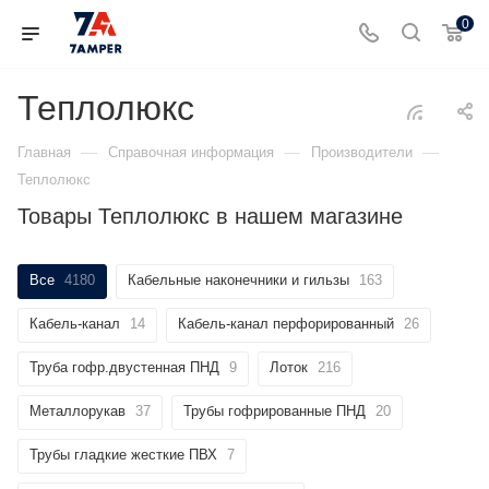
0
Теплолюкс
—
—
—
Главная
Справочная информация
Производители
Теплолюкс
Товары Теплолюкс в нашем магазине
Все
4180
Кабельные наконечники и гильзы
163
Кабель-канал
14
Кабель-канал перфорированный
26
Труба гофр.двустенная ПНД
9
Лоток
216
Металлорукав
37
Трубы гофрированные ПНД
20
Трубы гладкие жесткие ПВХ
7