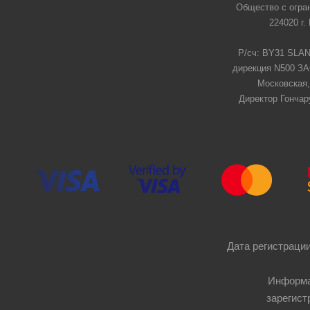
Общество с огра
224020 г.
Р/сч: BY31 SLAN
дирекция N500 ЗАО
Московская,
Директор Гончар
Дата регистрации
Информа
зарегист