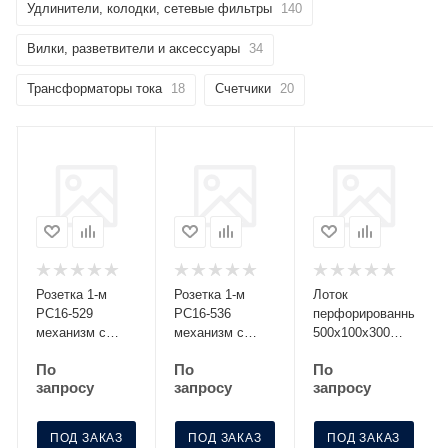
Удлинители, колодки, сетевые фильтры
140
Вилки, разветвители и аксессуары
34
Трансформаторы тока
18
Счетчики
20
Розетка 1-м
Розетка 1-м
Лоток
РС16-529
РС16-536
перфорированный
механизм с
механизм с
500х100х300
заземл. со
заземл. с
S=0.8 МЛП 500-
По
По
По
шторками
крышкой с защ.
100-3
запросу
запросу
запросу
серебро Без
шторк. графит
НДС п.п.1,16
Без НДС
п.1ст.118 НК
п.п.1,16
ПОД ЗАКАЗ
ПОД ЗАКАЗ
ПОД ЗАКАЗ
п.1ст.118 НК