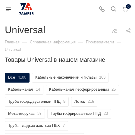
0
Universal
—
—
—
Главная
Справочная информация
Производители
Universal
Товары Universal в нашем магазине
Все
4180
Кабельные наконечники и гильзы
163
Кабель-канал
14
Кабель-канал перфорированный
26
Труба гофр.двустенная ПНД
9
Лоток
216
Металлорукав
37
Трубы гофрированные ПНД
20
Трубы гладкие жесткие ПВХ
7