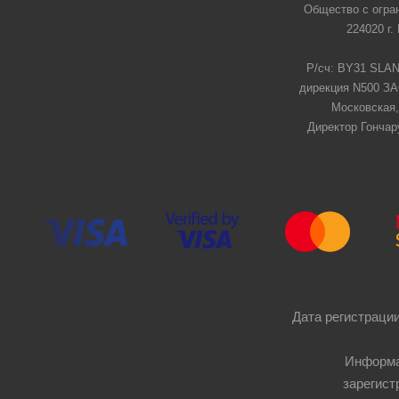
Общество с огра
224020 г.
Р/сч: BY31 SLAN
дирекция N500 ЗАО
Московская,
Директор Гончар
Дата регистрации
Информа
зарегист