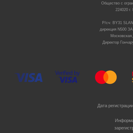
Общество с огра
224020 г.
Р/сч: BY31 SLAN
дирекция N500 ЗАО
Московская,
Директор Гончар
Дата регистрации
Информа
зарегист