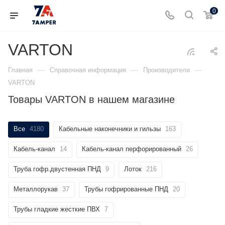
0
VARTON
—
—
—
Главная
Справочная информация
Производители
VARTON
Товары VARTON в нашем магазине
Все
4180
Кабельные наконечники и гильзы
163
Кабель-канал
14
Кабель-канал перфорированный
26
Труба гофр.двустенная ПНД
9
Лоток
216
Металлорукав
37
Трубы гофрированные ПНД
20
Трубы гладкие жесткие ПВХ
7