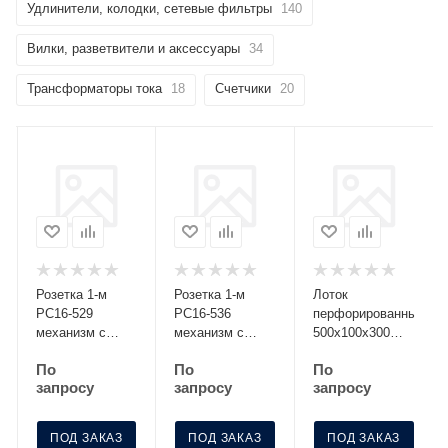
Удлинители, колодки, сетевые фильтры
140
Вилки, разветвители и аксессуары
34
Трансформаторы тока
18
Счетчики
20
Розетка 1-м
Розетка 1-м
Лоток
РС16-529
РС16-536
перфорированный
механизм с
механизм с
500х100х300
заземл. со
заземл. с
S=0.8 МЛП 500-
По
По
По
шторками
крышкой с защ.
100-3
запросу
запросу
запросу
серебро Без
шторк. графит
НДС п.п.1,16
Без НДС
п.1ст.118 НК
п.п.1,16
ПОД ЗАКАЗ
ПОД ЗАКАЗ
ПОД ЗАКАЗ
п.1ст.118 НК