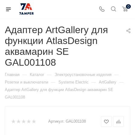
0
Адаптер ArtGallery для
функции AtlasDesign
аквамарин SE
GAL001108
—
—
—
Главная
Каталог
Электроустановочные изделия
—
—
—
Розетки и выключатели
Systeme Electric
ArtGallery
Адаптер ArtGallery для функции AtlasDesign аквамарин SE
GAL001108
Артикул:
GAL001108