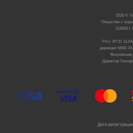
2026 © 7
Общество с огра
224020 г.
Р/сч: BY31 SLAN
дирекция N500 ЗАО
Московская,
Директор Гончар
Дата регистрации