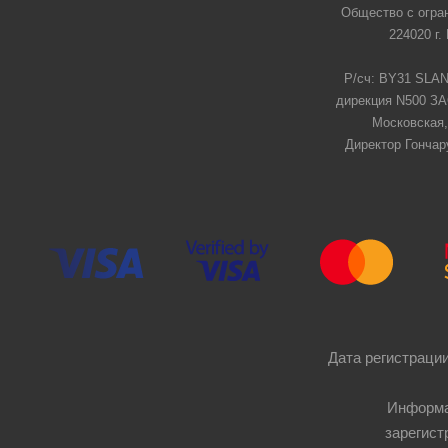
Общество с огра
224020 г.
Р/сч: BY31 SLAN
дирекция N500 ЗАО
Московская,
Директор Гончар
Дата регистрации
Информа
зарегист