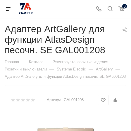
0
Адаптер ArtGallery для
функции AtlasDesign
песочн. SE GAL001208
—
—
—
Главная
Каталог
Электроустановочные изделия
—
—
—
Розетки и выключатели
Systeme Electric
ArtGallery
Адаптер ArtGallery для функции AtlasDesign песочн. SE GAL001208
Артикул:
GAL001208