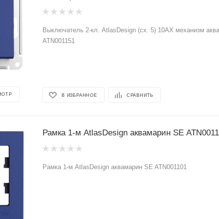
Выключатель 2-кл. AtlasDesign (сх. 5) 10AX механизм ак
ATN001151
МОТР
В ИЗБРАННОЕ
СРАВНИТЬ
Рамка 1-м AtlasDesign аквамарин SE ATN001
Рамка 1-м AtlasDesign аквамарин SE ATN001101