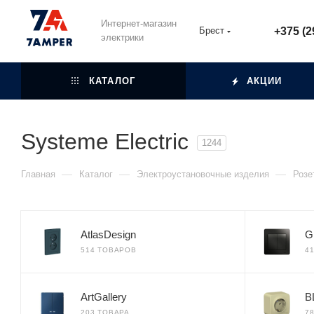
Интернет-магазин
Брест
+375 (2
электрики
КАТАЛОГ
АКЦИИ
Systeme Electric
1244
—
—
—
Главная
Каталог
Электроустановочные изделия
Розе
AtlasDesign
G
514 ТОВАРОВ
4
ArtGallery
B
203 ТОВАРА
7