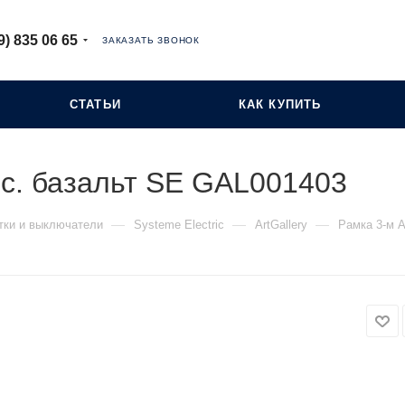
9) 835 06 65
ЗАКАЗАТЬ ЗВОНОК
СТАТЬИ
КАК КУПИТЬ
рс. базальт SE GAL001403
—
—
—
тки и выключатели
Systeme Electric
ArtGallery
Рамка 3-м A