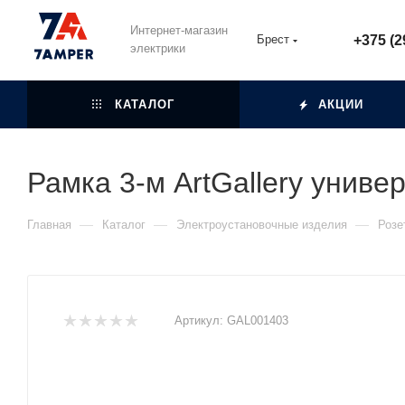
Интернет-магазин
Брест
+375 (2
электрики
КАТАЛОГ
АКЦИИ
Рамка 3-м ArtGallery униве
—
—
—
Главная
Каталог
Электроустановочные изделия
Розе
Артикул:
GAL001403