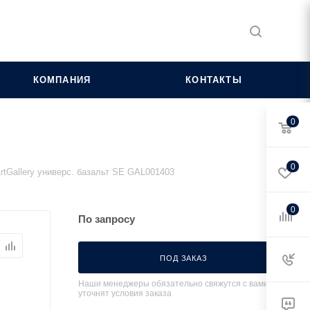
КОМПАНИЯ
КОНТАКТЫ
0
0
rtGallery универс. базальт SE GAL001403
0
По запросу
ПОД ЗАКАЗ
Наши менеджеры обязательно свяжутся с вами и
уточнят условия заказа