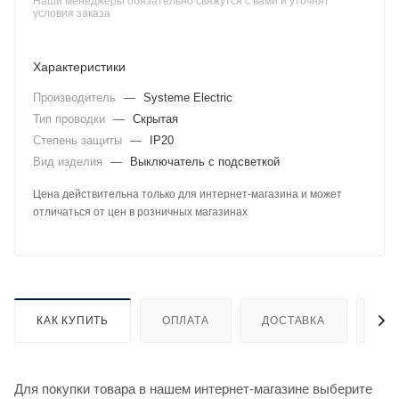
Наши менеджеры обязательно свяжутся с вами и уточнят
условия заказа
Характеристики
Производитель
—
Systeme Electric
Тип проводки
—
Скрытая
Степень защиты
—
IP20
Вид изделия
—
Выключатель с подсветкой
Цена действительна только для интернет-магазина и может
отличаться от цен в розничных магазинах
КАК КУПИТЬ
ОПЛАТА
ДОСТАВКА
ДО
Для покупки товара в нашем интернет-магазине выберите