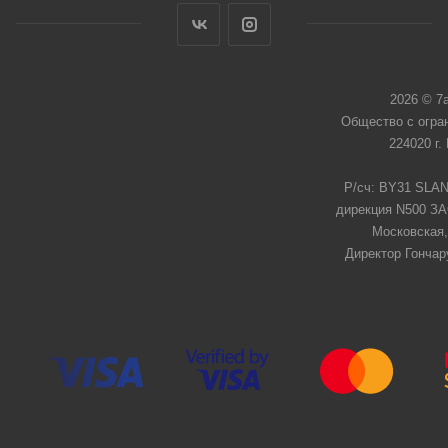
2026 © 7
Общество с огра
224020 г.
Р/сч: BY31 SLAN
дирекция N500 ЗАО
Московская,
Директор Гончар