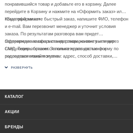
понравившийся товар и добавьте его в корзину. Далее
перейдите в Корзину и нажмите на «Оформить заказ» или
«Быстрый заказ».
Когда оформляете быстрый заказ, напишите ФИО, телефон
и e-mail. Вам перезвонит менеджер и уточнит условия
заказа. По результатам разговора вам придет
подтверждение оформления товара на почту или через
Оформление заказа в стандартном режиме выглядит
СМС. Теперь останется только ждать доставки и
следующим образом. Заполняете полностью форму по
радоваться новой покупке.
последовательным этапам: адрес, способ доставки,
оплаты, данные о себе. Советуем в комментарии к заказу
написать информацию, которая поможет курьеру вас найти.
Нажмите кнопку «Оформить заказ».
КАТАЛОГ
АКЦИИ
БРЕНДЫ