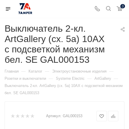
0
Выключатель 2-кл.
ArtGallery (сх. 5а) 10AX
с подсветкой механизм
бел. SE GAL000153
—
—
—
Главная
Каталог
Электроустановочные изделия
—
—
—
Розетки и выключатели
Systeme Electric
ArtGallery
Выключатель 2-кл. ArtGallery (сх. 5а) 10AX с подсветкой механизм
бел. SE GAL000153
Артикул:
GAL000153