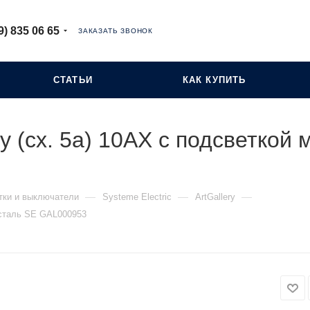
9) 835 06 65
ЗАКАЗАТЬ ЗВОНОК
СТАТЬИ
КАК КУПИТЬ
ry (сх. 5а) 10AX с подсветкой
—
—
—
тки и выключатели
Systeme Electric
ArtGallery
м сталь SE GAL000953