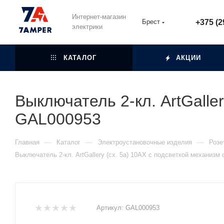
Интернет-магазин
Брест
+375 (2
электрики
КАТАЛОГ
АКЦИИ
Выключатель 2-кл. ArtGalle
GAL000953
—
—
—
Главная
Каталог
Электроустановочные изделия
Розе
Выключатель 2-кл. ArtGallery (сх. 5а) 10AX с подсветкой механиз
Артикул:
GAL000953