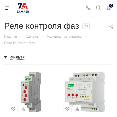
0
Реле контроля фаз
23
—
—
—
Главная
Каталог
Релейная автоматика
Реле контроля фаз
ФИЛЬТР