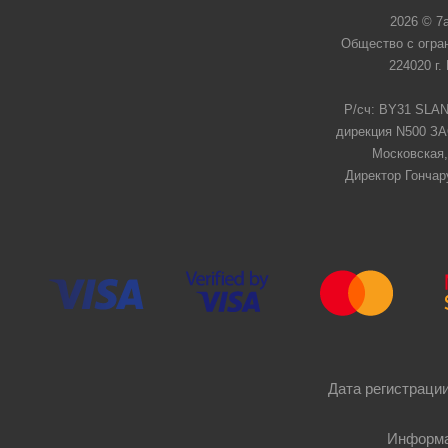
2026 © 7
Общество с огра
224020 г.
Р/сч: BY31 SLAN
дирекция N500 ЗАО
Московская,
Директор Гончар
Дата регистрации
Информа