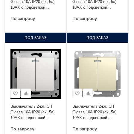
Glossa 10А IP20 (сх. 5а)
Glossa 10А IP20 (сх. 5а)
10AX с подсветкой
10AX с подсветкой
механизм платина SE
механизм алюм. SE
По запросу
По запросу
GSL001253
GSL000353
ПОД ЗАКАЗ
ПОД ЗАКАЗ
Выключатель 2-кл. СП
Выключатель 2-кл. СП
Glossa 10А IP20 (сх. 5а)
Glossa 10А IP20 (сх. 5а)
10AX с подсветкой
10AX с подсветкой
механизм бел. SE
механизм беж. SE
По запросу
По запросу
GSL000153
GSL000253