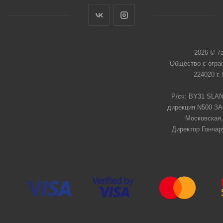
2026 © 7
Общество с огра
224020 г.
Р/сч: BY31 SLAN
дирекция N500 ЗАО
Московская,
Директор Гончар