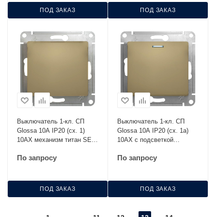
ПОД ЗАКАЗ
ПОД ЗАКАЗ
Выключатель 1-кл. СП
Выключатель 1-кл. СП
Glossa 10А IP20 (сх. 1)
Glossa 10А IP20 (сх. 1а)
10AX механизм титан SE
10AX с подсветкой
GSL000411
механизм титан SE
По запросу
По запросу
GSL000413
ПОД ЗАКАЗ
ПОД ЗАКАЗ