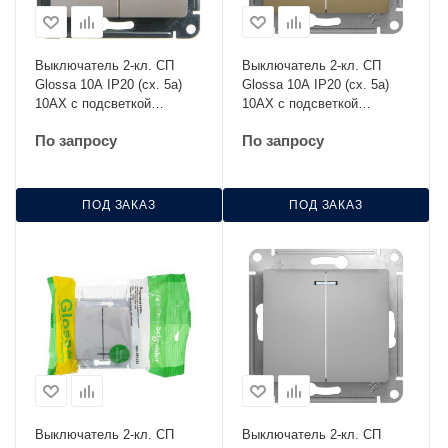
Выключатель 2-кл. СП
Выключатель 2-кл. СП
Glossa 10А IP20 (сх. 5а)
Glossa 10А IP20 (сх. 5а)
10AX с подсветкой
10AX с подсветкой
механизм перламутр. SE
механизм титан SE
По запросу
По запросу
GSL000653
GSL000453
ПОД ЗАКАЗ
ПОД ЗАКАЗ
Выключатель 2-кл. СП
Выключатель 2-кл. СП